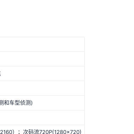
焦
侦测和车型侦测)
160）；次码流720P(1280x720)