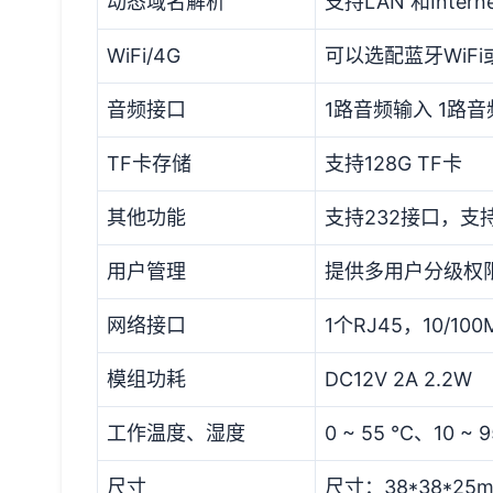
动态域名解析
支持LAN 和Intern
WiFi/4G
可以选配蓝牙WiF
音频接口
1路音频输入 1路
TF卡存储
支持128G TF卡
其他功能
支持232接口，支
用户管理
提供多用户分级权
网络接口
1个RJ45，10/1
模组功耗
DC12V 2A 2.2W
工作温度、湿度
0 ~ 55 ℃、10 ~ 
尺寸
尺寸：38*38*25