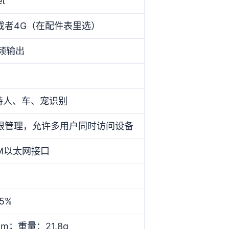
et
i或者4G（在配件表里选）
音频输出
持人、车、宠识别
限管理，允许多用户同时访问设备
00M以太网接口
95%
mm；重量：21.8g