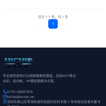
显示
1-1
条，共
1
条
1
专业提供高性价比网络摄像机模组，包括AOV黑光
全彩、低功耗、4K模组等解决方案。
0755-28887816
hichip@hichip.net
深圳市南山区粤海街道科技园社区科丰路 2 号特发信息港大厦 B