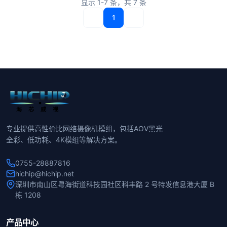
显示
1-7
条，共
7
条
1
专业提供高性价比网络摄像机模组，包括AOV黑光
全彩、低功耗、4K模组等解决方案。
0755-28887816
hichip@hichip.net
深圳市南山区粤海街道科技园社区科丰路 2 号特发信息港大厦 B
栋 1208
产品中心