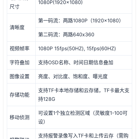
1080P(1920x1080)
尺寸
第一码流：两路1080P（1920x1080）
清晰度
第二码流：两路640x360
视频帧率
1080P 15fps(50HZ), 15fps(60HZ)
字符叠加
支持OSD名称、时间日期信息叠加
图像设置
亮度、对比度、饱和度、曝光度
支持TF卡本地存储和云存储，TF卡最大支
存储功能
持128G
可设置1个独立检测区域（灵敏度1-100可
移动侦测
设）
支持报警录像写入TF卡和上传云存（需购