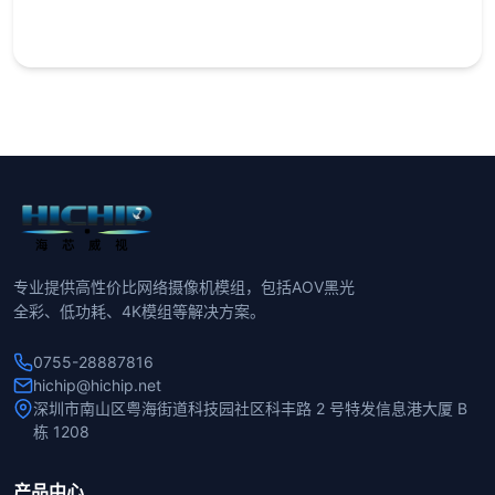
专业提供高性价比网络摄像机模组，包括AOV黑光
全彩、低功耗、4K模组等解决方案。
0755-28887816
hichip@hichip.net
深圳市南山区粤海街道科技园社区科丰路 2 号特发信息港大厦 B
栋 1208
产品中心