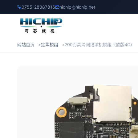
0755-28887816
hichip@hichip.net
网站首页
定焦模组
200万高清网络球机模组（欧版4G）