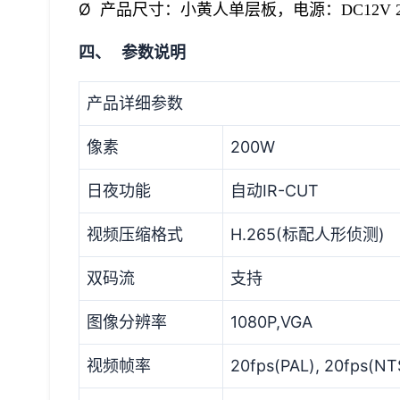
Ø
产品尺寸：小黄人单层板，电源：DC12V 
四、 参数说明
产品详细参数
像素
200W
日夜功能
自动IR-CUT
视频压缩格式
H.265(标配人形侦测)
双码流
支持
图像分辨率
1080P,VGA
视频帧率
20fps(PAL), 20fps(NT