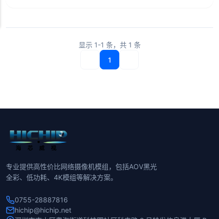
显示
1-1
条，共
1
条
1
专业提供高性价比网络摄像机模组，包括AOV黑光
全彩、低功耗、4K模组等解决方案。
0755-28887816
hichip@hichip.net